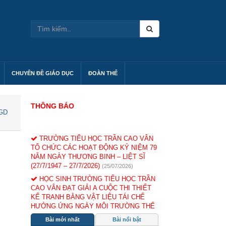
CHUYÊN ĐỀ GIÁO DỤC
ĐOÀN THỂ
THÔNG BÁO
 GD
TRƯỜNG TIỂU HỌC TRẦN CAO VÂN
TỔ CHỨC CÁC HOẠT ĐỘNG KỶ NIỆM 79
NĂM NGÀY THƯƠNG BINH – LIỆT SĨ
(27/7/1947 – 27/7/2026)
(25/07/2026)
HỌC SINH TRƯỜNG TIỂU HỌC TRẦN
CAO VÂN ĐẠT GIẢI A CUỘC THI THIẾT
KẾ TRANH BẰNG VẬT LIỆU TÁI CHẾ
HƯỞNG ỨNG NGÀY MÔI TRƯỜNG THẾ
GIỚI NĂM 2026
(07/06/2026)
TRƯỜNG TIỂU HỌC TRẦN CAO VÂN
TỔ CHỨC LỄ BẾ GIẢNG VÀ TUYÊN
Bài mới nhất
Bài nổi bật