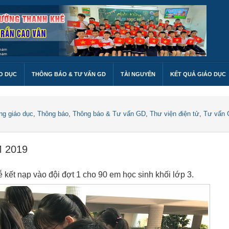
O DỤC
THÔNG BÁO & TƯ VẤN GD
TÀI NGUYÊN
KẾT QUẢ GIÁO DỤC
ng giáo dục
,
Thông báo
,
Thông báo & Tư vấn GD
,
Thư viện điện tử
,
Tư vấn
 2019
 kết nạp vào đội đợt 1 cho 90 em học sinh khối lớp 3.