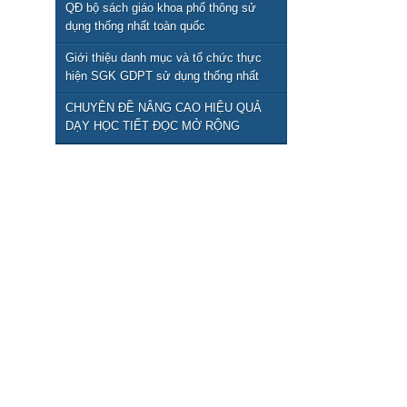
QĐ bộ sách giáo khoa phổ thông sử
dụng thống nhất toàn quốc
Giới thiệu danh mục và tổ chức thực
hiện SGK GDPT sử dụng thống nhất
toàn quốc từ năm học 2026-2027
CHUYÊN ĐỀ NÂNG CAO HIỆU QUẢ
DẠY HỌC TIẾT ĐỌC MỞ RỘNG