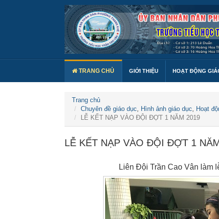
TRANG CHỦ
GIỚI THIỆU
HOẠT ĐỘNG GIÁ
Trang chủ
Chuyên đề giáo dục
,
Hình ảnh giáo dục
,
Hoạt độ
LỄ KẾT NẠP VÀO ĐỘI ĐỢT 1 NĂM 2019
LỄ KẾT NẠP VÀO ĐỘI ĐỢT 1 NĂM
Liên Đội Trần Cao Vân làm lễ