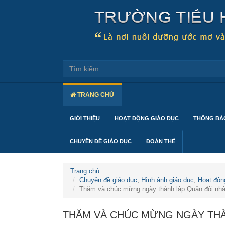
TRANG CHỦ
GIỚI THIỆU
HOẠT ĐỘNG GIÁO DỤC
THÔNG BÁO
CHUYÊN ĐỀ GIÁO DỤC
ĐOÀN THỂ
Trang chủ
Chuyên đề giáo dục
,
Hình ảnh giáo dục
,
Hoạt độn
Thăm và chúc mừng ngày thành lập Quân đội nh
THĂM VÀ CHÚC MỪNG NGÀY THÀ