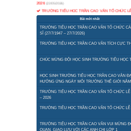
TRƯỜNG TIỂU HỌC TRẦN CAO VÂN TỔ CHỨC LỄ 
TRƯỜNG TIỂU HỌC TRẦN CAO VÂN VUI MỪNG 
GIAO LƯU VỚI CÁC ANH CHỊ LỚP 1
(12/05/2026)
Bài mới nhất
Lịch họp CMHS cuối năm
(11/05/2026)
TRƯỜNG TIỂU HỌC TRẦN CAO VÂN TỔ CHỨC CÁC
QĐ bộ sách giáo khoa phổ thông sử dụng thống nhất
SĨ (27/7/1947 – 27/7/2026)
Giới thiệu danh mục và tổ chức thực hiện SGK GDP
TRƯỜNG TIỂU HỌC TRẦN CAO VÂN TÍCH CỰC TH
CHUYÊN ĐỀ NÂNG CAO HIỆU QUẢ DẠY HỌC TI
TỔ CHỨC CHUYÊN ĐỀ HỌC THÔNG QUA CHƠI Ở 
CHÚC MỪNG ĐỘI HỌC SINH TRƯỜNG TIỂU HỌC T
HỌC SINH TRƯỜNG TIỂU HỌC TRẦN CAO VÂN ĐẠT
HƯỞNG ỨNG NGÀY MÔI TRƯỜNG THẾ GIỚI NĂM 
TRƯỜNG TIỂU HỌC TRẦN CAO VÂN TỔ CHỨC LỄ
– 2026
TRƯỜNG TIỂU HỌC TRẦN CAO VÂN TỔ CHỨC LỄ 
TRƯỜNG TIỂU HỌC TRẦN CAO VÂN VUI MỪNG 
QUAN, GIAO LƯU VỚI CÁC ANH CHỊ LỚP 1