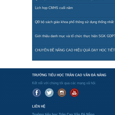
Lịch họp CMHS cuối năm
QĐ bộ sách giáo khoa phổ thông sử dụng thống nhất 
Giới thiệu danh mục và tổ chức thực hiện SGK GDPT
CHUYÊN ĐỀ NÂNG CAO HIỆU QUẢ DẠY HỌC TIẾ
TRƯỜNG TIỂU HỌC TRẦN CAO VÂN ĐÀ NẴNG
Kết nối với chúng tôi qua các mạng xã hội.
LIÊN HỆ
Trường tiểu học Trần Cao Vân Đà Nẵng