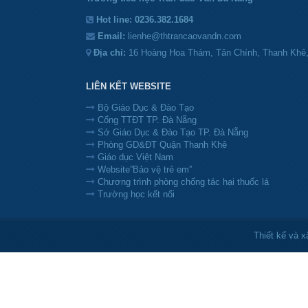
Hot line:
0236.382.1684
Email:
lienhe@thtrancaovandn.com
Địa chỉ:
16 Hoàng Hoa Thám, Tân Chính, Thanh Khê
LIÊN KẾT WEBSITE
Bộ Giáo Dục & Đào Tạo
Cổng TTĐT TP. Đà Nẵng
Sở Giáo Dục & Đào Tạo TP. Đà Nẵng
Phòng GD&ĐT Quận Thanh Khê
Giáo dục Việt Nam
Website”Bảo vệ trẻ em”
Chương trình phòng chống tác hại thuốc lá
Trường học kết nối
Thiết kế và 