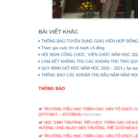
BÀI VIẾT KHÁC
THỐNG BÁO TUYỂN DỤNG GIÁO VIÊN HỢP ĐỒNG
Tham gia cuộc thi vẽ tranh cổ động
HỘI NGHỊ CÔNG CHỨC, VIÊN CHỨC NĂM HỌC 2020
CAM KẾT KHÔNG THU CÁC KHOẢN THU TRÁI QUY 
QUY ĐỊNH GIỜ HỌC NĂM HỌC 2020 – 2021 ( Áp dụng
THÔNG BÁO CÁC KHOẢN THU ĐẦU NĂM NĂM HỌC 
THÔNG BÁO
TRƯỜNG TIỂU HỌC TRẦN CAO VÂN TỔ CHỨC CÁ
(27/7/1947 – 27/7/2026)
(25/07/2026)
HỌC SINH TRƯỜNG TIỂU HỌC TRẦN CAO VÂN ĐẠT
HƯỞNG ỨNG NGÀY MÔI TRƯỜNG THẾ GIỚI NĂM 2
TRƯỜNG TIỂU HỌC TRẦN CAO VÂN TỔ CHỨC L
2026
(22/05/2026)