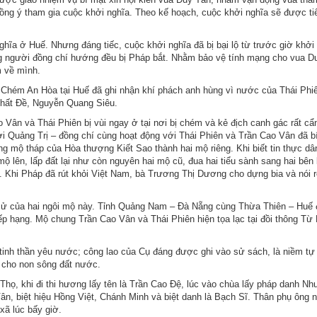
ng ý tham gia cuộc khởi nghĩa. Theo kế hoạch, cuộc khởi nghĩa sẽ được ti
hĩa ở Huế. Nhưng đáng tiếc, cuộc khởi nghĩa đã bị bại lộ từ trước giờ khởi
g người đồng chí hướng đều bị Pháp bắt. Nhằm bảo vệ tính mạng cho vua D
m về mình.
 Chém An Hòa tại Huế đã ghi nhận khí phách anh hùng vì nước của Thái Phi
Thất Đề, Nguyễn Quang Siêu.
 Vân và Thái Phiên bị vùi ngay ở tại nơi bị chém và kẻ địch canh gác rất cẩ
 Quảng Trị – đồng chí cùng hoạt động với Thái Phiên và Trần Cao Vân đã b
ùng mộ tháp của Hòa thượng Kiết Sao thành hai mộ riêng. Khi biết tin thực d
ộ lên, lấp đất lại như còn nguyên hai mộ cũ, đua hai tiểu sành sang hai bên 
 Khi Pháp đã rút khỏi Việt Nam, bà Trương Thị Dương cho dựng bia và nói r
ch sử của hai ngôi mộ này. Tỉnh Quảng Nam – Đà Nẵng cùng Thừa Thiên – Huế 
xếp hạng. Mộ chung Trần Cao Vân và Thái Phiên hiện tọa lạc tại đồi thông Từ
inh thần yêu nước; công lao của Cụ đáng được ghi vào sử sách, là niềm tự
ỡ cho non sông đất nước.
họ, khi đi thi hương lấy tên là Trần Cao Đệ, lúc vào chùa lấy pháp danh Nh
ân, biệt hiệu Hồng Việt, Chánh Minh và biệt danh là Bạch Sĩ. Thân phụ ông 
xã lúc bấy giờ.