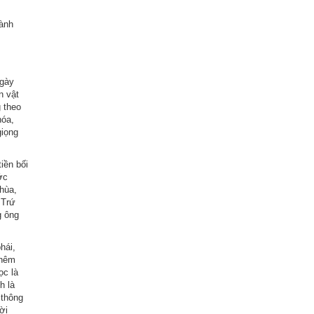
hành
ngày
n vật
 theo
hóa,
giọng
iền bối
ớc
hùa,
 Trứ
g ông
hái,
thêm
ọc là
h là
 thông
ời