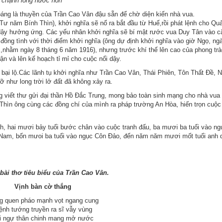
g nước non
hoáng là thuyền của Trần Cao Vân đậu sẵn để chờ diện kiến nhà vua.
 năm Bính Thìn), khởi nghĩa sẽ nổ ra bắt đầu từ Huế,rồi phát lệnh cho Qu
dậy hưởng ứng. Các yếu nhân khởi nghĩa sẽ bí mật rước vua Duy Tân vào c
 đồng tình với thời điểm khởi nghĩa (ông dự định khởi nghĩa vào giờ Ngọ, ng
,nhằm ngày 8 tháng 6 năm 1916), nhưng trước khí thế lên cao của phong trà
n và lên kế hoạch tỉ mỉ cho cuộc nổi dậy.
 bại lộ.Các lãnh tụ khởi nghĩa như Trần Cao Vân, Thái Phiên, Tôn Thất Đề, 
 như long trời lở đất đã không xảy ra.
g viết thư gửi đại thần Hồ Đắc Trung, mong bảo toàn sinh mạng cho nhà vua 
 Thìn ông cùng các đồng chí của mình ra pháp trường An Hòa, hiến trọn cuộc
ình, hai mươi bảy tuổi bước chân vào cuộc tranh đấu, ba mươi ba tuổi vào n
 Nam, bốn mưoi ba tuổi vào ngục Côn Đảo, đến năm năm mươi mốt tuổi anh 
.
bài thơ tiêu biểu của Trần Cao Vân.
Vịnh bàn cờ thắng
g quen pháo mạnh vọt ngang cung
nh tướng truyền ra sĩ vẫy vùng
i ngự thân chinh mang mở nước