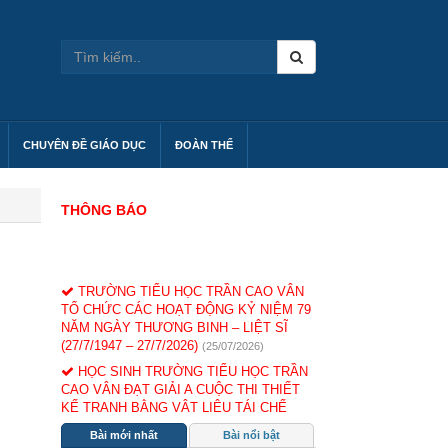
CHUYÊN ĐỀ GIÁO DỤC
ĐOÀN THỂ
THÔNG BÁO
TRƯỜNG TIỂU HỌC TRẦN CAO VÂN
TỔ CHỨC CÁC HOẠT ĐỘNG KỶ NIỆM 79
NĂM NGÀY THƯƠNG BINH – LIỆT SĨ
(27/7/1947 – 27/7/2026)
(25/07/2026)
HỌC SINH TRƯỜNG TIỂU HỌC TRẦN
CAO VÂN ĐẠT GIẢI A CUỘC THI THIẾT
KẾ TRANH BẰNG VẬT LIỆU TÁI CHẾ
HƯỞNG ỨNG NGÀY MÔI TRƯỜNG THẾ
GIỚI NĂM 2026
(07/06/2026)
Bài mới nhất
Bài nổi bật