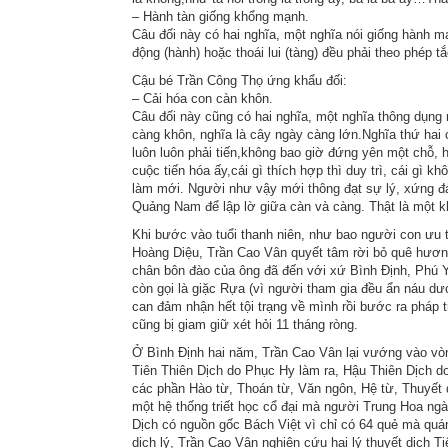
– Hành tàn giống khổng mạnh.
Câu đối này có hai nghĩa, một nghĩa nói giống hành m
động (hành) hoặc thoái lui (tàng) đều phải theo phé
Cậu bé Trần Công Thọ ứng khẩu đối:
– Cải hóa con càn khôn.
Câu đối này cũng có hai nghĩa, một nghĩa thông dụng nó
càng khôn, nghĩa là cây ngày càng lớn.Nghĩa thứ hai 
luôn luôn phải tiến,không bao giờ đứng yên một chỗ, 
cuộc tiến hóa ấy,cái gì thích hợp thì duy trì, cái gì k
làm mới. Người như vậy mới thông đạt sự lý, xứng đ
Quảng Nam để lập lờ giữa càn và càng. Thật là một k
Khi bước vào tuổi thanh niên, như bao người con ưu t
Hoàng Diệu, Trần Cao Vân quyết tâm rời bỏ quê hươ
chân bôn đào của ông đã đến với xứ Bình Định, Phú Y
còn gọi là giặc Rựa (vì người tham gia đều ẩn náu dư
can đảm nhận hết tội trạng về mình rồi bước ra pháp
cũng bị giam giữ xét hỏi 11 tháng ròng.
Ở Bình Định hai năm, Trần Cao Vân lại vướng vào vòng
Tiên Thiên Dịch do Phục Hy làm ra, Hậu Thiên Dịch
các phần Hào từ, Thoán từ, Văn ngôn, Hệ từ, Thuyết 
một hệ thống triết học cổ đại mà người Trung Hoa ng
Dịch có nguồn gốc Bách Việt vì chỉ có 64 quẻ mà quán 
dịch lý, Trần Cao Vân nghiên cứu hai lý thuyết dịch T