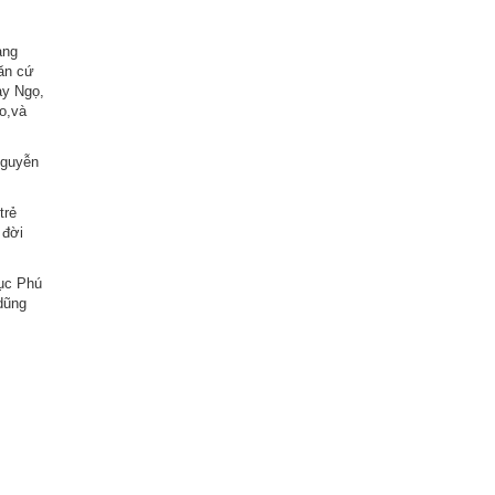
ảng
ăn cứ
ày Ngọ,
o,và
Nguyễn
trẻ
 đời
gục Phú
dũng