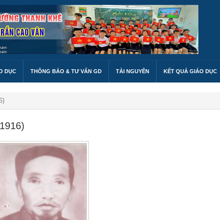
O DỤC
THÔNG BÁO & TƯ VẤN GD
TÀI NGUYÊN
KẾT QUẢ GIÁO DỤC
6)
1916)