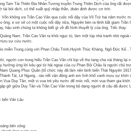
 trong Tam Tài Thiên Địa Nhân.Tương truyền Trung Thiên Dịch của ông rất đượ
ài bói dịch, có thể xuất quỷ nhập thần, đoán định được cơ trời.
. Vốn không ưa Trần Cao Vân qua cuộc nổi dậy của Võ Trứ hai năm trước m
eo ông, e sợ sẽ có một cuộc nổi dậy nữa, Nguyên bèn ra lệnh bắt giam Trần 
y, hậu sinh chúng ta không biết gì về đồ hình thuyết lý của ông. Tiếc thay.
ại Quảng Nam. Trần Cao Vân ra khỏi ngục tù, làm một túp nhà tranh nhỏ ngoài
í mưu sự cứu nước.
hèo miền Trung,cùng với Phan Châu Trinh,Huỳnh Thúc Kháng, Ngô Đức Kế…
i, người con trung hiếu Trần Cao Vân chỉ kịp về thọ tang cha vài tháng lại v
y hưởng ứng lời kêu gọi từ hải ngoại của cụ Phan Bội Châu là người chủ tr
ệt Nam Quang Phục Quân (tổ chức này đã làm nên binh biến Thái Nguyên 191
 Thành Tài, Lê Ngung…ráo riết vận động anh em lính khố xanh mưu sự khởi 
iến Vua Duy Tân, một vị vua trẻ yêu nước để móc nối, mời vua tham gia khởi
 gặp gỡ giữa Duy Tân và Trần Cao Vân trong bộ dạng người đi câu đã được
ăn Lâu
ên sông