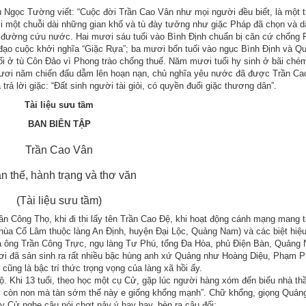
Ngọc Tường viết: “Cuộc đời Trần Cao Vân như mọi người đều biết, là một tr
ới một chuỗi dài những gian khổ và tù đày tưởng như giặc Pháp đã chọn và 
ìm đường cứu nước. Hai mươi sáu tuổi vào Bình Định chuẩn bị căn cứ chống 
 đạo cuộc khởi nghĩa “Giặc Rựa”; ba mươi bốn tuổi vào ngục Bình Định và Q
ổi ở tù Côn Đảo vì Phong trào chống thuế. Năm mươi tuổi hy sinh ở bãi ché
mươi năm chiến đấu dẫm lên hoạn nạn, chủ nghĩa yêu nước đã được Trần Ca
trả lời giặc: “Đất sinh người tài giỏi, có quyền đuổi giặc thương dân”.
Tài liệu sưu tầm
BAN BIÊN TẬP
Trần Cao Vân
n thế, hành trạng và thơ văn
(Tài liệu sưu tầm)
n Công Thọ, khi đi thi lấy tên Trần Cao Đệ, khi hoạt động cánh mạng mang 
chùa Cổ Lâm thuộc làng An Định, huyện Đại Lộc, Quảng Nam) và các biệt hiệ
a ông Trần Công Trực, ngụ làng Tư Phú, tổng Đa Hòa, phủ Điện Bàn, Quảng
nơi đã sản sinh ra rất nhiều bậc hùng anh xứ Quảng như Hoàng Diệu, Phạm 
ũng là bậc trí thức trọng vọng của làng xã hồi ấy.
gộ. Khi 13 tuổi, theo học một cụ Cử, gặp lúc người hàng xóm đến biếu nhà th
y còn non mà tàn sớm thế này e giống khổng mạnh”. Chữ khổng, giọng Quản
ầy Cử nghe câu nói chợt nảy ý hay hay, bèn ra câu đối: