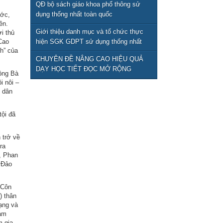
QUA CHƠI Ở MÔN TIẾNG VIỆT
QĐ bộ sách giáo khoa phổ thông sử
(11/04/2026)
dụng thống nhất toàn quốc
ước,
ên.
Giới thiệu danh mục và tổ chức thực
i thủ
Cao
hiện SGK GDPT sử dụng thống nhất
h” của
toàn quốc từ năm học 2026-2027
CHUYÊN ĐỀ NÂNG CAO HIỆU QUẢ
DẠY HỌC TIẾT ĐỌC MỞ RỘNG
động Bà
i nôi –
i dân
tội đã
 trở về
ra
, Phan
 Đảo
 Côn
) thân
ạng và
Nam
m gia