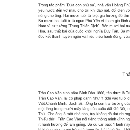
Trong tác phẩm “Đứa con phù sa”, nhà văn Hoàng Phủ 
yêu nước đến vỡ máu cho tới khi dập nát, đối diện v
riêng cho ông. Hai mươi tuổi từ biệt gia hương để t
Ba mươi hai tuổi ở tù ngục Phú Yên vì tham gia lãnh
Nam vì tư tưởng “Trung Thiên Dịch”. Bốn mươi hai tu
Hòa, sau thất bại của cuộc khởi nghĩa Duy Tân. Ba 
đúc kết thành tuyên ngôn và hiệu triệu hành động, vừa 
Thâ
Trần Cao Vân sinh năm Bính Dần 1866, tên thực là Trầ
Trần Cao Vân, lại có pháp danh Như Ý (khi vào tu ở 
Việt,Chánh Minh, Bạch Sĩ…Ông là con trai trưởng củ
một làng trong mười mấy làng của cuộc đất Gò Nổi, 
Thứ. Cha ông là một nhà nho, tuy không đỗ đạt nhưng c
Thiếu thời, Trần Cao Vân nổi tiếng thông minh đĩnh n
ít hành hương để làm giống. Bà cụ Cử bảo: “Hành nà
là không,như ta nói trỏng là trong ấy, bả là bà ấy…Th