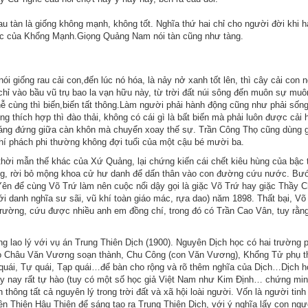
au tàn là giống không mạnh, không tốt. Nghĩa thứ hai chỉ cho người đời khi 
p tắc của Khổng Mạnh.Giọng Quảng Nam nói tàn cũng như tàng.
i giống rau cải con,đến lúc nó hóa, là nảy nở xanh tốt lên, thì cây cải con 
chỉ vào bầu vũ trụ bao la vạn hữu này, từ trời đất núi sông đến muôn sự muô
hễ cùng thì biến,biến tất thông.Làm người phải hành động cũng như phải sống
hông thích hợp thì đào thải, không có cái gì là bất biến mà phải luôn được cải 
áng đứng giữa càn khôn mà chuyển xoay thế sự. Trần Công Thọ cũng dùng 
hí phách phi thường không đợi tuổi của một cậu bé mười ba.
hời mẫn thế khác của Xứ Quảng, lại chứng kiến cái chết kiêu hùng của bậc t
ng, rời bỏ mộng khoa cử hư danh để dấn thân vào con đường cứu nước. Bư
ên để cùng Võ Trứ làm nên cuộc nổi dậy gọi là giặc Võ Trứ hay giặc Thầy C
ới danh nghĩa sư sãi, vũ khí toàn giáo mác, rựa dao) năm 1898. Thất bại, Võ
 trường, cứu được nhiều anh em đồng chí, trong đó có Trần Cao Vân, tuy rằn
 lao lý với vụ án Trung Thiên Dịch (1900). Nguyên Dịch học có hai trường p
 do Châu Văn Vương soạn thành, Chu Công (con Văn Vương), Khổng Tử phụ 
quái, Tự quái, Tạp quái…để bàn cho rộng và rõ thêm nghĩa của Dịch…Dịch h
ày nay rất tự hào (tuy có một số học giả Việt Nam như Kim Định… chứng min
thông tất cả nguyên lý trong trời đất và xã hội loài người. Vốn là người tinh
iên Thiên Hậu Thiên để sáng tạo ra Trung Thiên Dịch, với ý nghĩa lấy con ngư