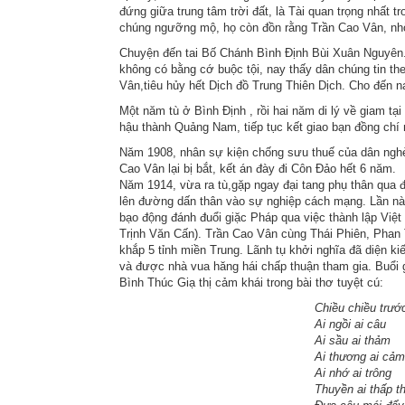
đứng giữa trung tâm trời đất, là Tài quan trọng nhất
chúng ngưỡng mộ, họ còn đồn rằng Trần Cao Vân, nhờ t
Chuyện đến tai Bố Chánh Bình Định Bùi Xuân Nguyên
không có bằng cớ buộc tội, nay thấy dân chúng tin th
Vân,tiêu hủy hết Dịch đồ Trung Thiên Dịch. Cho đến na
Một năm tù ở Bình Định , rồi hai năm di lý về giam t
hậu thành Quảng Nam, tiếp tục kết giao bạn đồng ch
Năm 1908, nhân sự kiện chống sưu thuế của dân ng
Cao Vân lại bị bắt, kết án đày đi Côn Đảo hết 6 năm.
Năm 1914, vừa ra tù,gặp ngay đại tang phụ thân qua đờ
lên đường dấn thân vào sự nghiệp cách mạng. Lần nà
bạo động đánh đuổi giặc Pháp qua việc thành lập Vi
Trịnh Văn Cấn). Trần Cao Vân cùng Thái Phiên, Phan
khắp 5 tỉnh miền Trung. Lãnh tụ khởi nghĩa đã diện k
và được nhà vua hăng hái chấp thuận tham gia. Buổi
Bình Thúc Giạ thị cảm khái trong bài thơ tuyệt cú:
Chiều chiều trước bến V
Ai ngồi ai câu
Ai sầu ai thảm
Ai thương ai cảm
Ai nhớ ai trông
Thuyền ai thấp thoáng b