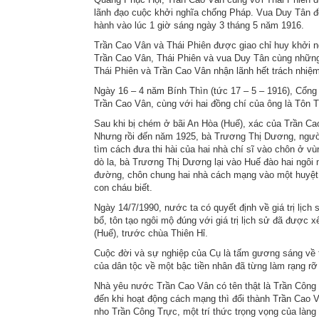
lãnh đạo cuộc khởi nghĩa chống Pháp. Vua Duy Tân đồ
hành vào lúc 1 giờ sáng ngày 3 tháng 5 năm 1916.
Trần Cao Vân và Thái Phiên được giao chỉ huy khởi ng
Trần Cao Vân, Thái Phiên và vua Duy Tân cùng nhữn
Thái Phiên và Trần Cao Vân nhận lãnh hết trách nhiệ
Ngày 16 – 4 năm Bính Thìn (tức 17 – 5 – 1916), Cổng
Trần Cao Vân, cùng với hai đồng chí của ông là Tôn 
Sau khi bị chém ở bãi An Hòa (Huế), xác của Trần Cao
Nhưng rồi đến năm 1925, bà Trương Thị Dương, người
tìm cách đưa thi hài của hai nhà chí sĩ vào chôn ở v
dò la, bà Trương Thị Dương lại vào Huế đào hai ngôi m
đường, chôn chung hai nhà cách mạng vào một huyệt.
con cháu biết.
Ngày 14/7/1990, nước ta có quyết định về giá trị lị
bổ, tôn tạo ngôi mộ đúng với giá trị lịch sử đã được 
(Huế), trước chùa Thiên Hỉ.
Cuộc đời và sự nghiệp của Cụ là tấm gương sáng về t
của dân tộc về một bậc tiền nhân đã từng làm rạng r
Nhà yêu nước Trần Cao Vân có tên thật là Trần Công T
đến khi hoạt động cách mạng thì đổi thành Trần Cao V
nho Trần Công Trực, một trí thức trọng vọng của làng 