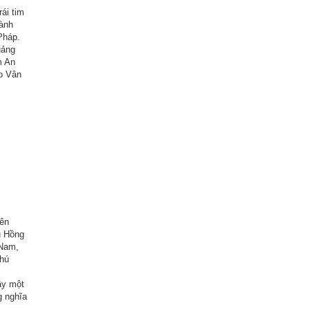
ái tim
dành
Pháp.
uảng
m An
o Vân
tên
u Hồng
 Nam,
Phú
ầy một
g nghĩa