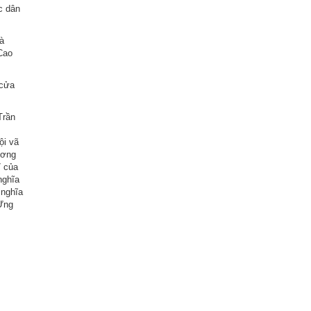
c dân
à
Cao
 cửa
Trần
ội vã
ương
7 của
nghĩa
 nghĩa
 Ưng