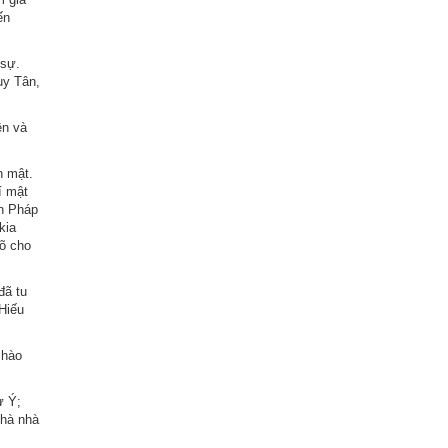
ến
 sự.
uy Tân,
ên và
n mật.
í mật
ân Pháp
kia
õ cho
đã tu
 Hiếu
 hào
ư Ý;
nhà nhà