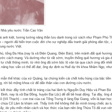
Nhà yêu nước Trần Cao Vân
tài anh kiệt, lương tướng năng thần lưu danh trong sử sách như Phạm Phú T
 người đã hiến trọn cuộc đời cho sự nghiệp đấu tranh giải phóng dân tộc,
rung nước Việt.
hú, tổng Đa Hòa (nay là xã Điện Quang, Điện Bàn), trên mảnh đất quê hương
 nước cách mạng. Và dường như từ rất sớm, truyền thống quê hương và gia 
tư chất thông minh, từ nhỏ ông đã sớm bộc lộ văn tài qua cách ứng đối nhiề
hả năng học vấn có thể đổ đạt, ông dự định ra Huế dự thi khoa Nhâm Ngọ, nh
mẫn thế khác của xứ Quảng, lại chứng kiến cái chết kiêu hùng của bậc tiền 
ng, rời bỏ mộng khoa cử để dấn thân vào con đường cứu nước.
ết thúc đầy tính chất bi tráng của hai lãnh tụ Nguyễn Duy Hiệu và Phan Bá 
Định, nay là xã Đại Đồng, huyện Đại Lộc) để dễ bề hoạt động. Tại đây, ông 
(Võ Thạch) – con trai của cai Tổng Trưng ở làng Đại Giang, vốn là bạn học
hùa Cổ Lâm bị khám xét. Thấy tình thế không thể ẩn mình trong chiếc áo t
 ấy, do yêu mến nhân cách và học thức của bạn nên ông Thừa Tô đã vun vé