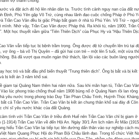
thành vợ thành chồng.
nước và đặt ách đô hộ lên nhân dân ta. Trước tình cảnh nguy nan của đất n
nh Định, Phú Yên gặp Võ Trứ, cùng nhau lãnh đạo cuộc chống Pháp ở Phú Y
 và Trần Cao Vân đều bị giặc Pháp bắt giam ở nhà tù Phú Yên. Võ Trứ – ngườ
về mình. Nhờ vậy, Trần Cao Vân được Pháp thả. Ra khỏi tù, năm 1900, Trần 
”. Một học thuyết nằm giữa “Tiên Thiên Dịch” của Phục Hy và “Hậu Thiên Dịc
Cao Vân vẫn tiếp tục bị bệnh trầm trọng. Ông được đệ tử chuyển lên trú tại 
, vợ ông – bà võ Thị Quyên – đã gửi hai con trẻ – một lên 5 tuổi, một vừa thô
hồng. Bà đã vượt qua muôn ngàn thử thách, lặn lội vào các buôn làng ngườ
.
y học trò và bắt đầu phổ biến thuyết “Trung thiên dịch”. Ông bị bắt và bị kết 
 và bị kết án 3 năm khổ sai.
ý về giam tại Quảng Nam thêm hai năm nữa. Sau khi mãn hạn tù, Trần Cao Vân
. Vào lúc phong trào chống thuế năm 1908 bùng nổ ở Quảng Nam rồi lan rộng 
c nhà yêu nước trong phong trào Duy Tân Phan Châu Trinh, Huỳnh Thúc Kháng
t cả Trần Cao Vân. Trần Cao Vân bị kết án chung thân khổ sai đày đi Côn
c chí sĩ yêu nước khác của đất Quảng.
ảm tình với Trần Cao Vân ở triều đình Huế nên Trần Cao Vân chỉ bị giam ở
(1-1914) Trần Cao Vân về đến Hội An. Ngày 30/1 Âm lịch năm Ất Mão (1915
rung hiếu Trần Cao Vân lại tiếp tục lên đường dấn thân vào sự nghiệp cách m
 Việt Nam Quang Phục Hội do Phan Bội Châu lãnh đạo. Trong tổ chức Việt 
ược giao nhiệm vụ bí mật xin hội kiến vua Duy Tân, nhằm vận động vua tha