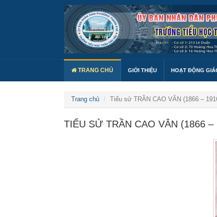
TRANG CHỦ
GIỚI THIỆU
HOẠT ĐỘNG GIÁ
Trang chủ
Tiểu sử TRẦN CAO VÂN (1866 – 191
TIỂU SỬ TRẦN CAO VÂN (1866 – 