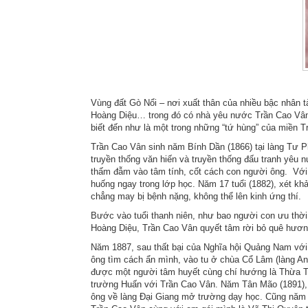
Vùng đất Gò Nổi – nơi xuất thân của nhiều bậc nhân 
Hoàng Diệu… trong đó có nhà yêu nước Trần Cao Vân –
biết đến như là một trong những “tứ hùng” của miền T
Trần Cao Vân sinh năm Bính Dần (1866) tại làng Tư P
truyền thống văn hiến và truyền thống đấu tranh yêu
thấm đẫm vào tâm tính, cốt cách con người ông. Với 
huống ngay trong lớp học. Năm 17 tuổi (1882), xét k
chẳng may bị bệnh nặng, không thể lên kinh ứng thí.
Bước vào tuổi thanh niên, như bao người con ưu thời 
Hoàng Diệu, Trần Cao Vân quyết tâm rời bỏ quê hươ
Năm 1887, sau thất bại của Nghĩa hội Quảng Nam với k
ông tìm cách ẩn mình, vào tu ở chùa Cổ Lâm (làng An 
được một người tâm huyết cùng chí hướng là Thừa Tô 
trường Huấn với Trần Cao Vân. Năm Tân Mão (1891), c
ông về làng Đại Giang mở trường dạy học. Cũng năm