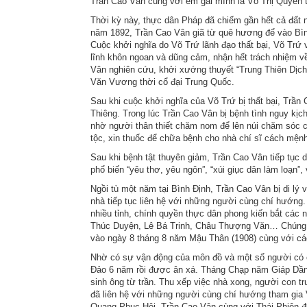
Trần Cao Vân cùng với em gái mình là Võ Thị Quyên 
Thời kỳ này, thực dân Pháp đã chiếm gần hết cả đất 
năm 1892, Trần Cao Vân giã từ quê hương để vào Bì
Cuộc khởi nghĩa do Võ Trứ lãnh đạo thất bại, Võ Trứ
lĩnh khôn ngoan và dũng cảm, nhận hết trách nhiệm 
Vân nghiên cứu, khởi xướng thuyết “Trung Thiên Dịch
Văn Vương thời cổ đại Trung Quốc.
Sau khi cuộc khởi nghĩa của Võ Trứ bị thất bại, Trần 
Thiêng. Trong lúc Trần Cao Vân bị bệnh tình nguy kịch
nhờ người thân thiết chăm nom để lên núi chăm sóc c
tộc, xin thuốc để chữa bệnh cho nhà chí sĩ cách mệnh
Sau khi bệnh tật thuyên giảm, Trần Cao Vân tiếp tục dạ
phổ biến “yêu thơ, yêu ngôn”, “xúi giục dân làm loạn”,
Ngồi tù một năm tại Bình Định, Trần Cao Vân bị di l
nhà tiếp tục liên hệ với những người cùng chí hướng
nhiều tỉnh, chính quyền thực dân phong kiến bắt cá
Thúc Duyện, Lê Bá Trinh, Châu Thượng Văn… Chúng bắ
vào ngày 8 tháng 8 năm Mậu Thân (1908) cùng với cá
Nhờ có sự vận động của môn đồ và một số người có c
Đảo 6 năm rồi được ân xá. Tháng Chạp năm Giáp Dần 
sinh ông từ trần. Thu xếp việc nhà xong, người con t
đã liên hệ với những người cùng chí hướng tham gia
Quang Phục Hội, Trần Cao Vân cùng với Thái Phiên đ