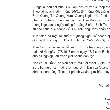
Đưa câu mái đẩy chạnh lòn
Ai ngồi ai câu chỉ Vua Duy Tân, còn thuyền ai thấp t
Theo kế hoạch, đêm mồng 3/5/1916 (mồng Một tháng Tư
Bình,Quảng Trị, Quảng Nam, Quảng Ngãi nhất tề nổi 
phát hịch kháng chiến lâu dài. Trần Cao Vân tuy chưa
tháng Ngọ tức là ngày mồng 2 tháng 5 năm Bính Thìn 
sự thôi thúc của hoàng đế Duy Tân, ông đành chấp nhậ
Tuy nhiên, vì một sơ suất từ Quảng Ngãi, kế hoạch bị
Quang Siêu cùng vua Duy Tân bị bắt. Cuộc nổi dậy ngỡ
Trần Cao Vân nhận hết lỗi về mình. Từ trong ngục, ôn
tuổi, để rồi ngày 17/5/1916 nhằm ngày 16/4 năm Bính
cho sự nghiệp đấu tranh giải phóng dân tộc.
Nhà chí sĩ Trần Cao Vân hai mươi tuổi thoát ly gia đ
Yên, ba mươi lăm tuổi vào ngục Bình Định và Quảng
đền nợ non sông. Thật khí phách và đáng tự hào thay
Một số 
Đừn
Mệ
Vo