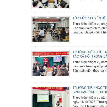
TỔ CHỨC CHUYÊN ĐỀ 
Thực hiện nhiệm vụ chu
Cao Vân đã tổ chức chuy
của các chuyên đề là tiế
TRƯỜNG TIỂU HỌC TR
TÁC XÃ HỘI TRONG B
Thực hiện nhiệm vụ năm
cảnh môi trường số phát
Tập huấn kiến thức và kỹ
TRƯỜNG TIỂU HỌC TR
SINH ĐÁP ỨNG CHƯƠN
Thực hiện nhiệm vụ năm 
ngày 11/10/2025, Trường
đáp ứng Chương trình Gi