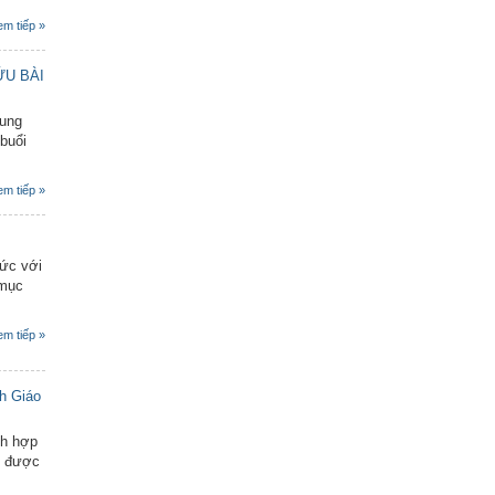
em tiếp »
ỨU BÀI
dung
buổi
em tiếp »
hức với
 mục
em tiếp »
h Giáo
ch hợp
ề được