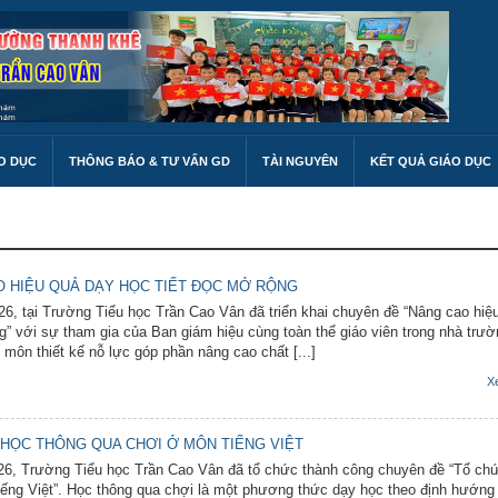
O DỤC
THÔNG BÁO & TƯ VẤN GD
TÀI NGUYÊN
KẾT QUẢ GIÁO DỤC
 HIỆU QUẢ DẠY HỌC TIẾT ĐỌC MỞ RỘNG
6, tại Trường Tiểu học Trần Cao Vân đã triển khai chuyên đề “Nâng cao hiệ
g” với sự tham gia của Ban giám hiệu cùng toàn thể giáo viên trong nhà trườ
môn thiết kế nỗ lực góp phần nâng cao chất [...]
X
HỌC THÔNG QUA CHƠI Ở MÔN TIẾNG VIỆT
26, Trường Tiểu học Trần Cao Vân đã tổ chức thành công chuyên đề “Tổ ch
ếng Việt”. Học thông qua chợi là một phương thức dạy học theo định hướng