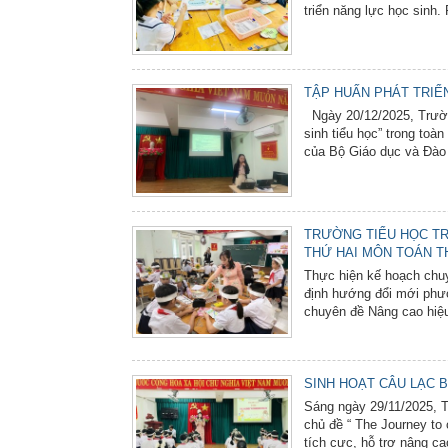
triển năng lực học sinh.
TẬP HUẤN PHÁT TRIỂ
Ngày 20/12/2025, Trường
sinh tiểu học” trong toà
của Bộ Giáo dục và Đào t
TRƯỜNG TIỂU HỌC TR
THỨ HAI MÔN TOÁN T
Thực hiện kế hoạch chu
định hướng đổi mới phư
chuyên đề Nâng cao hiệu
SINH HOẠT CÂU LẠC B
Sáng ngày 29/11/2025, T
chủ đề “ The Journey to
tích cực, hỗ trợ nâng ca