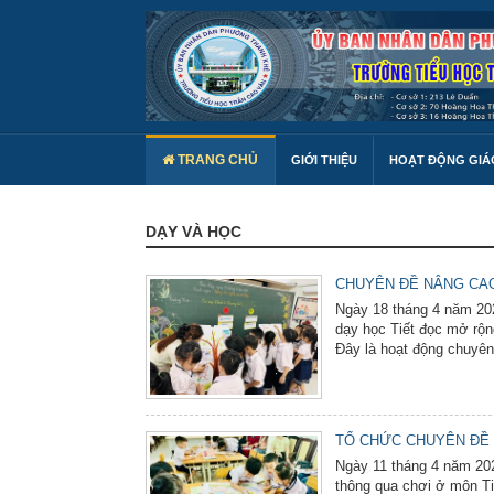
TRANG CHỦ
GIỚI THIỆU
HOẠT ĐỘNG GIÁ
DẠY VÀ HỌC
CHUYÊN ĐỀ NÂNG CAO
Ngày 18 tháng 4 năm 202
dạy học Tiết đọc mở rộn
Đây là hoạt động chuyên 
TỔ CHỨC CHUYÊN ĐỀ 
Ngày 11 tháng 4 năm 20
thông qua chơi ở môn Ti