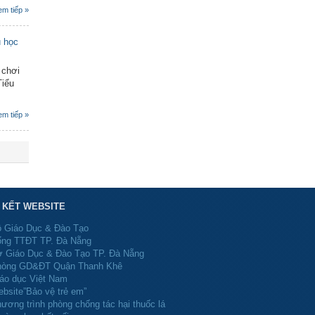
em tiếp »
u học
 chơi
Tiểu
em tiếp »
N KẾT WEBSITE
 Giáo Dục & Đào Tạo
ng TTĐT TP. Đà Nẵng
 Giáo Dục & Đào Tạo TP. Đà Nẵng
òng GD&ĐT Quận Thanh Khê
áo dục Việt Nam
bsite”Bảo vệ trẻ em”
ương trình phòng chống tác hại thuốc lá