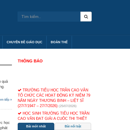
CHUYÊN ĐỀ GIÁO DỤC
ĐOÀN THỂ
THÔNG BÁO
u quả
ng.
TRƯỜNG TIỂU HỌC TRẦN CAO VÂN
TỔ CHỨC CÁC HOẠT ĐỘNG KỶ NIỆM 79
NĂM NGÀY THƯƠNG BINH – LIỆT SĨ
em tiếp »
(27/7/1947 – 27/7/2026)
(25/07/2026)
HỌC SINH TRƯỜNG TIỂU HỌC TRẦN
CAO VÂN ĐẠT GIẢI A CUỘC THI THIẾT
KẾ TRANH BẰNG VẬT LIỆU TÁI CHẾ
ức học
HƯỞNG ỨNG NGÀY MÔI TRƯỜNG THẾ
Bài mới nhất
Bài nổi bật
 phát