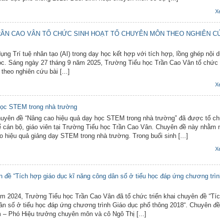
X
ẦN CAO VÂN TỔ CHỨC SINH HOẠT TỔ CHUYÊN MÔN THEO NGHIÊN C
tuệ nhân tạo (AI) trong dạy học kết hợp với tích hợp, lồng ghép nội 
ọc. Sáng ngày 27 tháng 9 năm 2025, Trường Tiểu học Trần Cao Vân tổ chức 
theo nghiên cứu bài [...]
X
học STEM trong nhà trường
huyên đề “Nâng cao hiệu quả dạy học STEM trong nhà trường” đã được tổ c
ể cán bộ, giáo viên tại Trường Tiểu học Trần Cao Vân. Chuyên đề này nhằm
 hiệu quả giảng dạy STEM trong nhà trường. Trong buổi sinh [...]
X
 đề “Tích hợp giáo dục kĩ năng công dân số ở tiểu học đáp ứng chương trìn
m 2024, Trường Tiểu học Trần Cao Vân đã tổ chức triển khai chuyên đề “Tí
ân số ở tiểu học đáp ứng chương trình Giáo dục phổ thông 2018“. Chuyên đ
– Phó Hiệu trưởng chuyên môn và cô Ngô Thị [...]