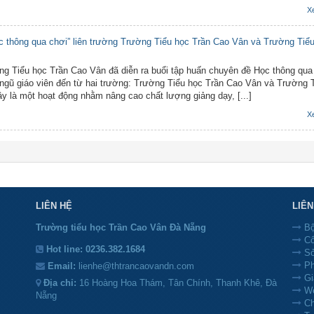
X
 thông qua chơi” liên trường Trường Tiểu học Trần Cao Vân và Trường Tiể
ng Tiểu học Trần Cao Vân đã diễn ra buổi tập huấn chuyên đề Học thông qua
 ngũ giáo viên đến từ hai trường: Trường Tiểu học Trần Cao Vân và Trường 
 là một hoạt động nhằm nâng cao chất lượng giảng dạy, [...]
X
LIÊN HỆ
LIÊ
Trường tiểu học Trần Cao Vân Đà Nẵng
Bộ
Cổ
Hot line:
0236.382.1684
Sở
Ph
Email:
lienhe@thtrancaovandn.com
Gi
Địa chỉ:
16 Hoàng Hoa Thám, Tân Chính, Thanh Khê, Đà
We
Nẵng
Ch