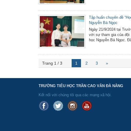
Tập huấn chuyên đề “Học
Nguyễn Bá Ngọc
Ngày 21/9/2024 tại Trườ
với sự tham gia của đội
học Nguyễn Bá Ngọc. Đây
Trang 1 / 3
1
2
3
»
TRƯỜNG TIỂU HỌC TRẦN CAO VÂN ĐÀ NẴNG
Kết nối với chúng tôi qua các mạng xã hội.