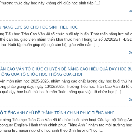
 Phương thức dạy học này không chỉ giúp học sinh tiếp [...]
X
N NĂNG LỰC SỐ CHO HỌC SINH TIỂU HỌC
 Tiểu học Trần Cao Vân đã tổ chức buổi tập huấn “Phát triển năng lực số 
n thể cán bộ, giáo viên nhằm triển khai thực hiện Thông tư số 02/2025/TT-B
ạo. Buổi tập huấn giúp đội ngũ cán bộ, giáo viên nắm [...]
X
ẦN CAO VÂN TỔ CHỨC CHUYÊN ĐỀ NÂNG CAO HIỆU QUẢ DẠY HỌC B
HÔNG QUA TỔ CHỨC HỌC THÔNG QUA CHƠI
yên môn năm học 2025-2026, nhằm nâng cao chất lượng dạy học buổi thứ ha
ơng pháp giảng dạy, ngày 13/12/2025, Trường Tiểu học Trần Cao Vân đã tổ 
 quả dạy học buổi thứ hai ở môn Toán thông qua việc tổ chức học [...]
X
Ộ TIẾNG ANH CHỦ ĐỀ “HÀNH TRÌNH CHINH PHỤC TIẾNG ANH”
rường Tiểu học Trần Cao Vân đã tổ chức buổi sinh hoạt Câu lạc bộ Tiếng An
 conquer English- Hành trình chinh phục Tiếng Anh ” nhằm tạo môi trường học
o năng lực ngoại ngữ cho học sinh theo định hướng “Học [...]