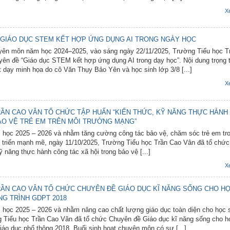
X
GIÁO DỤC STEM KẾT HỢP ỨNG DỤNG AI TRONG NGÀY HỌC
yên môn năm học 2024–2025, vào sáng ngày 22/11/2025, Trường Tiểu học T
ên đề “Giáo dục STEM kết hợp ứng dụng AI trong dạy học”. Nội dung trọng
t dạy minh họa do cô Văn Thụy Bảo Yên và học sinh lớp 3/8 [...]
X
ẦN CAO VÂN TỔ CHỨC TẬP HUẤN “KIẾN THỨC, KỸ NĂNG THỰC HÀNH
ẢO VỆ TRẺ EM TRÊN MÔI TRƯỜNG MẠNG”
 học 2025 – 2026 và nhằm tăng cường công tác bảo vệ, chăm sóc trẻ em tro
 triển mạnh mẽ, ngày 11/10/2025, Trường Tiểu học Trần Cao Vân đã tổ chức
 năng thực hành công tác xã hội trong bảo vệ [...]
X
ẦN CAO VÂN TỔ CHỨC CHUYÊN ĐỀ GIÁO DỤC KĨ NĂNG SỐNG CHO H
G TRÌNH GDPT 2018
học 2025 – 2026 và nhằm nâng cao chất lượng giáo dục toàn diện cho học s
 Tiểu học Trần Cao Vân đã tổ chức Chuyên đề Giáo dục kĩ năng sống cho h
áo dục phổ thông 2018. Buổi sinh hoạt chuyên môn có sự [...]