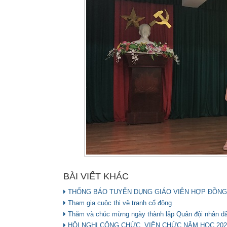
BÀI VIẾT KHÁC
THỐNG BÁO TUYỂN DỤNG GIÁO VIÊN HỢP ĐỒNG
Tham gia cuộc thi vẽ tranh cổ động
Thăm và chúc mừng ngày thành lập Quân đội nhân d
HỘI NGHỊ CÔNG CHỨC, VIÊN CHỨC NĂM HỌC 2020