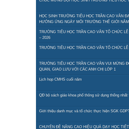
CHÚC MỪNG ĐỘI HỌC SINH TRƯỜNG TIỂU HỌC T
HỌC SINH TRƯỜNG TIỂU HỌC TRẦN CAO VÂN ĐẠT
HƯỞNG ỨNG NGÀY MÔI TRƯỜNG THẾ GIỚI NĂM 
TRƯỜNG TIỂU HỌC TRẦN CAO VÂN TỔ CHỨC LỄ
– 2026
TRƯỜNG TIỂU HỌC TRẦN CAO VÂN TỔ CHỨC LỄ 
TRƯỜNG TIỂU HỌC TRẦN CAO VÂN VUI MỪNG 
QUAN, GIAO LƯU VỚI CÁC ANH CHỊ LỚP 1
Lịch họp CMHS cuối năm
QĐ bộ sách giáo khoa phổ thông sử dụng thống nhất 
Giới thiệu danh mục và tổ chức thực hiện SGK GDPT
CHUYÊN ĐỀ NÂNG CAO HIỆU QUẢ DẠY HỌC TIẾ