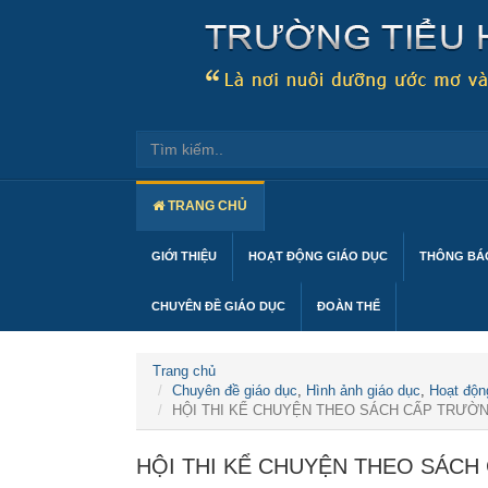
TRANG CHỦ
GIỚI THIỆU
HOẠT ĐỘNG GIÁO DỤC
THÔNG BÁO
CHUYÊN ĐỀ GIÁO DỤC
ĐOÀN THỂ
Trang chủ
Chuyên đề giáo dục
,
Hình ảnh giáo dục
,
Hoạt độn
HỘI THI KỂ CHUYỆN THEO SÁCH CẤP TRƯỜ
HỘI THI KỂ CHUYỆN THEO SÁC