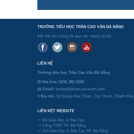
TRƯỜNG TIỂU HỌC TRẦN CAO VÂN ĐÀ NẴNG
Kết nối với chúng tôi qua các mạng xã hội.
LIÊN HỆ
Trường tiểu học Trần Cao Vân Đà Nẵng
Hot line:
0236.382.1684
Email:
lienhe@thtrancaovandn.com
Địa chỉ:
16 Hoàng Hoa Thám, Tân Chính, Thanh Khê
LIÊN KẾT WEBSITE
Bộ Giáo Dục & Đào Tạo
Cổng TTĐT TP. Đà Nẵng
Sở Giáo Dục & Đào Tạo TP. Đà Nẵng