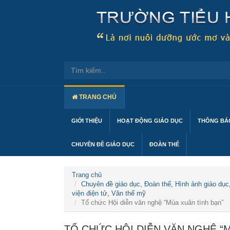
TRANG CHỦ
GIỚI THIỆU
HOẠT ĐỘNG GIÁO DỤC
THÔNG BÁO
CHUYÊN ĐỀ GIÁO DỤC
ĐOÀN THỂ
Trang chủ
Chuyên đề giáo dục
,
Đoàn thể
,
Hình ảnh giáo dục
viện điện tử
,
Văn thể mỹ
Tổ chức Hội diễn văn nghệ “Mùa xuân tình bạn”
TỔ CHỨC HỘI DIỄN VĂN NGHỆ “M