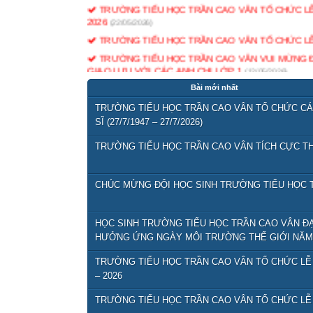
TRƯỜNG TIỂU HỌC TRẦN CAO VÂN TỔ CHỨC L
2026
(22/05/2026)
TRƯỜNG TIỂU HỌC TRẦN CAO VÂN TỔ CHỨC LỄ 
TRƯỜNG TIỂU HỌC TRẦN CAO VÂN VUI MỪNG 
GIAO LƯU VỚI CÁC ANH CHỊ LỚP 1
(12/05/2026)
Lịch họp CMHS cuối năm
(11/05/2026)
Bài mới nhất
QĐ bộ sách giáo khoa phổ thông sử dụng thống nhất
TRƯỜNG TIỂU HỌC TRẦN CAO VÂN TỔ CHỨC CÁC
Giới thiệu danh mục và tổ chức thực hiện SGK GDP
SĨ (27/7/1947 – 27/7/2026)
CHUYÊN ĐỀ NÂNG CAO HIỆU QUẢ DẠY HỌC TI
TRƯỜNG TIỂU HỌC TRẦN CAO VÂN TÍCH CỰC TH
TỔ CHỨC CHUYÊN ĐỀ HỌC THÔNG QUA CHƠI Ở 
CHÚC MỪNG ĐỘI HỌC SINH TRƯỜNG TIỂU HỌC T
HỌC SINH TRƯỜNG TIỂU HỌC TRẦN CAO VÂN ĐẠT
HƯỞNG ỨNG NGÀY MÔI TRƯỜNG THẾ GIỚI NĂM 
TRƯỜNG TIỂU HỌC TRẦN CAO VÂN TỔ CHỨC LỄ
– 2026
TRƯỜNG TIỂU HỌC TRẦN CAO VÂN TỔ CHỨC LỄ 