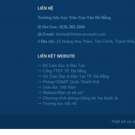
LIÊN HỆ
Trường tiểu học Trần Cao Vân Đà Nẵng
Hot line:
0236.382.1684
Email:
lienhe@thtrancaovandn.com
Địa chỉ:
16 Hoàng Hoa Thám, Tân Chính, Thanh Khê
LIÊN KẾT WEBSITE
Bộ Giáo Dục & Đào Tạo
Cổng TTĐT TP. Đà Nẵng
Sở Giáo Dục & Đào Tạo TP. Đà Nẵng
Phòng GD&ĐT Quận Thanh Khê
Giáo dục Việt Nam
Website”Bảo vệ trẻ em”
Chương trình phòng chống tác hại thuốc lá
Trường học kết nối
Thiết kế và 