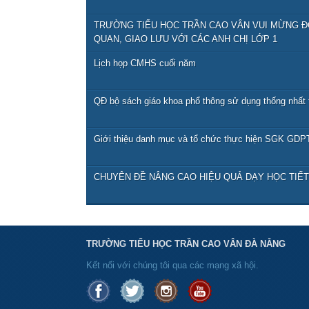
TRƯỜNG TIỂU HỌC TRẦN CAO VÂN VUI MỪNG 
QUAN, GIAO LƯU VỚI CÁC ANH CHỊ LỚP 1
Lịch họp CMHS cuối năm
QĐ bộ sách giáo khoa phổ thông sử dụng thống nhất 
Giới thiệu danh mục và tổ chức thực hiện SGK GDPT
CHUYÊN ĐỀ NÂNG CAO HIỆU QUẢ DẠY HỌC TIẾ
TRƯỜNG TIỂU HỌC TRẦN CAO VÂN ĐÀ NẴNG
Kết nối với chúng tôi qua các mạng xã hội.