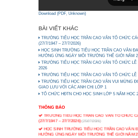
Download (PDF, Unknown)
BÀI VIẾT KHÁC
TRƯỜNG TIỂU HỌC TRẦN CAO VÂN TỔ CHỨC CÁC
(27/7/1947 – 27/7/2026)
HỌC SINH TRƯỜNG TIỂU HỌC TRẦN CAO VÂN ĐẠT 
HƯỞNG ỨNG NGÀY MÔI TRƯỜNG THẾ GIỚI NĂM 2
TRƯỜNG TIỂU HỌC TRẦN CAO VÂN TỔ CHỨC LỄ
2026
TRƯỜNG TIỂU HỌC TRẦN CAO VÂN TỔ CHỨC LỄ R
TRƯỜNG TIỂU HỌC TRẦN CAO VÂN VUI MỪNG Đ
GIAO LƯU VỚI CÁC ANH CHỊ LỚP 1
TỔ CHỨC HĐTN CHO HỌC SINH LỚP 5 NĂM HỌC 2
THÔNG BÁO
TRƯỜNG TIỂU HỌC TRẦN CAO VÂN TỔ CHỨC CÁ
(27/7/1947 – 27/7/2026)
(25/07/2026)
HỌC SINH TRƯỜNG TIỂU HỌC TRẦN CAO VÂN ĐẠT
HƯỞNG ỨNG NGÀY MÔI TRƯỜNG THẾ GIỚI NĂM 2