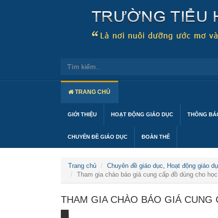
TRANG CHỦ
GIỚI THIỆU
HOẠT ĐỘNG GIÁO DỤC
THÔNG BÁO
CHUYÊN ĐỀ GIÁO DỤC
ĐOÀN THỂ
Trang chủ
Chuyên đề giáo dục
,
Hoạt động giáo d
Tham gia chào báo giá cung cấp đồ dùng cho học 
THAM GIA CHÀO BÁO GIÁ CUNG 