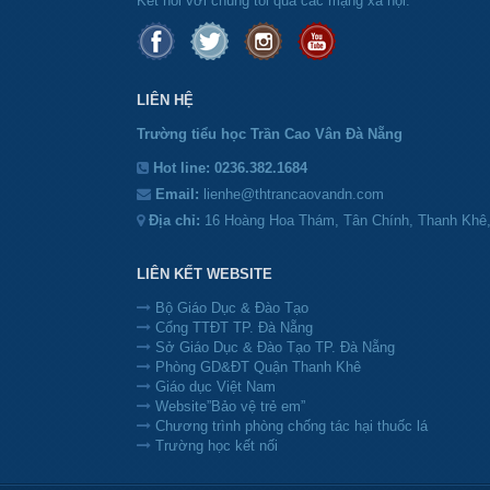
Kết nối với chúng tôi qua các mạng xã hội.
LIÊN HỆ
Trường tiểu học Trần Cao Vân Đà Nẵng
Hot line:
0236.382.1684
Email:
lienhe@thtrancaovandn.com
Địa chỉ:
16 Hoàng Hoa Thám, Tân Chính, Thanh Khê
LIÊN KẾT WEBSITE
Bộ Giáo Dục & Đào Tạo
Cổng TTĐT TP. Đà Nẵng
Sở Giáo Dục & Đào Tạo TP. Đà Nẵng
Phòng GD&ĐT Quận Thanh Khê
Giáo dục Việt Nam
Website”Bảo vệ trẻ em”
Chương trình phòng chống tác hại thuốc lá
Trường học kết nối