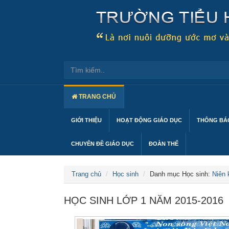
TRANG CHỦ
GIỚI THIỆU
HOẠT ĐỘNG GIÁO DỤC
THÔNG BÁO
CHUYÊN ĐỀ GIÁO DỤC
ĐOÀN THỂ
Trang chủ
Học sinh
Danh mục Học sinh:
Niên 
HỌC SINH LỚP 1 NĂM 2015-2016