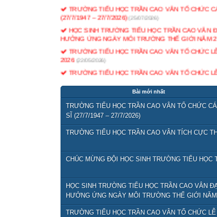
(27/7/1947 – 27/7/2026)
(25/07/2026)
HỌC SINH TRƯỜNG TIỂU HỌC TRẦN CAO VÂN ĐẠT
HƯỞNG ỨNG NGÀY MÔI TRƯỜNG THẾ GIỚI NĂM 2
TRƯỜNG TIỂU HỌC TRẦN CAO VÂN TỔ CHỨC L
2026
(22/05/2026)
TRƯỜNG TIỂU HỌC TRẦN CAO VÂN TỔ CHỨC LỄ 
TRƯỜNG TIỂU HỌC TRẦN CAO VÂN VUI MỪNG 
GIAO LƯU VỚI CÁC ANH CHỊ LỚP 1
(12/05/2026)
Bài mới nhất
Lịch họp CMHS cuối năm
(11/05/2026)
TRƯỜNG TIỂU HỌC TRẦN CAO VÂN TỔ CHỨC CÁC
QĐ bộ sách giáo khoa phổ thông sử dụng thống nhất
SĨ (27/7/1947 – 27/7/2026)
Giới thiệu danh mục và tổ chức thực hiện SGK GDP
CHUYÊN ĐỀ NÂNG CAO HIỆU QUẢ DẠY HỌC TI
TRƯỜNG TIỂU HỌC TRẦN CAO VÂN TÍCH CỰC TH
TỔ CHỨC CHUYÊN ĐỀ HỌC THÔNG QUA CHƠI Ở 
CHÚC MỪNG ĐỘI HỌC SINH TRƯỜNG TIỂU HỌC T
HỌC SINH TRƯỜNG TIỂU HỌC TRẦN CAO VÂN ĐẠT
HƯỞNG ỨNG NGÀY MÔI TRƯỜNG THẾ GIỚI NĂM 
TRƯỜNG TIỂU HỌC TRẦN CAO VÂN TỔ CHỨC LỄ