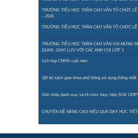
TRƯỜNG TIỂU HỌC TRẦN CAO VÂN TỔ CHỨC LỄ
– 2026
TRƯỜNG TIỂU HỌC TRẦN CAO VÂN TỔ CHỨC LỄ 
TRƯỜNG TIỂU HỌC TRẦN CAO VÂN VUI MỪNG 
QUAN, GIAO LƯU VỚI CÁC ANH CHỊ LỚP 1
Lịch họp CMHS cuối năm
QĐ bộ sách giáo khoa phổ thông sử dụng thống nhất 
Giới thiệu danh mục và tổ chức thực hiện SGK GDPT
CHUYÊN ĐỀ NÂNG CAO HIỆU QUẢ DẠY HỌC TIẾ