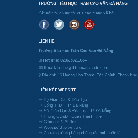
TRƯỜNG TIỂU HỌC TRẦN CAO VÂN ĐÀ NẴNG
Kết nối với chúng tôi qua các mạng xã hội.
LIÊN HỆ
Trường tiểu học Trần Cao Vân Đà Nẵng
Hot line:
0236.382.1684
Email:
lienhe@thtrancaovandn.com
Địa chỉ:
16 Hoàng Hoa Thám, Tân Chính, Thanh Khê
LIÊN KẾT WEBSITE
Bộ Giáo Dục & Đào Tạo
Cổng TTĐT TP. Đà Nẵng
Sở Giáo Dục & Đào Tạo TP. Đà Nẵng
Phòng GD&ĐT Quận Thanh Khê
Giáo dục Việt Nam
Website”Bảo vệ trẻ em”
Chương trình phòng chống tác hại thuốc lá