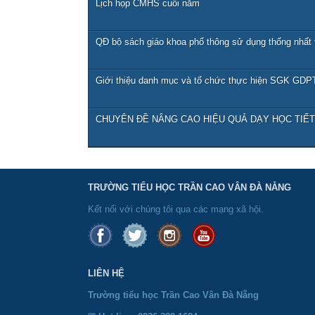
Lịch họp CMHS cuối năm
QĐ bộ sách giáo khoa phổ thông sử dụng thống nhất 
Giới thiệu danh mục và tổ chức thực hiện SGK GDPT
CHUYÊN ĐỀ NÂNG CAO HIỆU QUẢ DẠY HỌC TIẾ
TRƯỜNG TIỂU HỌC TRẦN CAO VÂN ĐÀ NẴNG
Kết nối với chúng tôi qua các mạng xã hội.
LIÊN HỆ
Trường tiểu học Trần Cao Vân Đà Nẵng