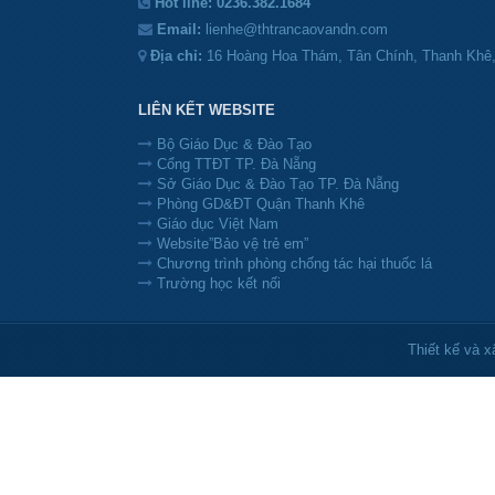
Hot line:
0236.382.1684
Email:
lienhe@thtrancaovandn.com
Địa chỉ:
16 Hoàng Hoa Thám, Tân Chính, Thanh Khê
LIÊN KẾT WEBSITE
Bộ Giáo Dục & Đào Tạo
Cổng TTĐT TP. Đà Nẵng
Sở Giáo Dục & Đào Tạo TP. Đà Nẵng
Phòng GD&ĐT Quận Thanh Khê
Giáo dục Việt Nam
Website”Bảo vệ trẻ em”
Chương trình phòng chống tác hại thuốc lá
Trường học kết nối
Thiết kế và 