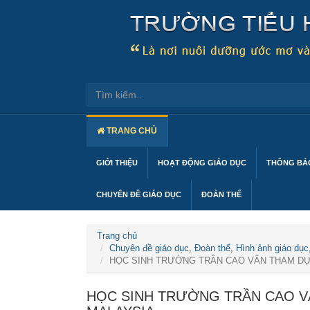
TRANG CHỦ
GIỚI THIỆU
HOẠT ĐỘNG GIÁO DỤC
THÔNG BÁO
CHUYÊN ĐỀ GIÁO DỤC
ĐOÀN THỂ
Trang chủ
Chuyên đề giáo dục
,
Đoàn thể
,
Hình ảnh giáo dục
HỌC SINH TRƯỜNG TRẦN CAO VÂN THAM DỰ
HỌC SINH TRƯỜNG TRẦN CAO V