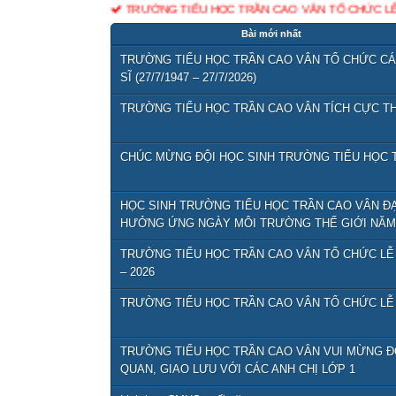
TRƯỜNG TIỂU HỌC TRẦN CAO VÂN VUI MỪNG 
GIAO LƯU VỚI CÁC ANH CHỊ LỚP 1
(12/05/2026)
Bài mới nhất
Lịch họp CMHS cuối năm
(11/05/2026)
TRƯỜNG TIỂU HỌC TRẦN CAO VÂN TỔ CHỨC CÁC
QĐ bộ sách giáo khoa phổ thông sử dụng thống nhất
SĨ (27/7/1947 – 27/7/2026)
Giới thiệu danh mục và tổ chức thực hiện SGK GDP
TRƯỜNG TIỂU HỌC TRẦN CAO VÂN TÍCH CỰC TH
CHUYÊN ĐỀ NÂNG CAO HIỆU QUẢ DẠY HỌC TI
TỔ CHỨC CHUYÊN ĐỀ HỌC THÔNG QUA CHƠI Ở 
CHÚC MỪNG ĐỘI HỌC SINH TRƯỜNG TIỂU HỌC T
HỌC SINH TRƯỜNG TIỂU HỌC TRẦN CAO VÂN ĐẠT
HƯỞNG ỨNG NGÀY MÔI TRƯỜNG THẾ GIỚI NĂM 
TRƯỜNG TIỂU HỌC TRẦN CAO VÂN TỔ CHỨC LỄ
– 2026
TRƯỜNG TIỂU HỌC TRẦN CAO VÂN TỔ CHỨC LỄ 
TRƯỜNG TIỂU HỌC TRẦN CAO VÂN VUI MỪNG 
QUAN, GIAO LƯU VỚI CÁC ANH CHỊ LỚP 1