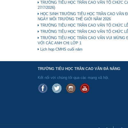
TRƯỜNG TIỂU HỌC TRẦN CAO VÂN TỔ CHỨC CÁC 
27/7/2026)
HỌC SINH TRƯỜNG TIỂU HỌC TRẦN CAO VÂN ĐẠ
NGÀY MÔI TRƯỜNG THẾ GIỚI NĂM 2026
TRƯỜNG TIỂU HỌC TRẦN CAO VÂN TỔ CHỨC LỄ
TRƯỜNG TIỂU HỌC TRẦN CAO VÂN TỔ CHỨC LỄ 
TRƯỜNG TIỂU HỌC TRẦN CAO VÂN VUI MỪNG 
VỚI CÁC ANH CHỊ LỚP 1
Lịch họp CMHS cuối năm
TRƯỜNG TIỂU HỌC TRẦN CAO VÂN ĐÀ NẴNG
Kết nối với chúng tôi qua các mạng xã hội.