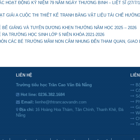
HOẠT ĐỘNG KỶ NIỆM 79 NĂM NGÀY THƯƠNG BINH – LIỆT SĨ (27/7/1
T GIẢI A CUỘC THI THIẾT KẾ TRANH BẰNG VẬT LIỆU TÁI CHẾ HƯỞN
 BẾ GIẢNG VÀ TUYÊN DƯƠNG KHEN THƯỞNG NĂM HỌC 2025 – 2026
RA TRƯỜNG HỌC SINH LỚP 5 NIÊN KHÓA 2021-2026
ĐÓN CÁC BÉ TRƯỜNG MẦM NON CẨM NHUNG ĐẾN THAM QUAN, GIAO 
LIÊN HỆ
LIÊ
Trường tiểu học Trần Cao Vân Đà Nẵng
Bộ
Cổ
Hot line:
0236.382.1684
Sở
Ph
Email:
lienhe@thtrancaovandn.com
Gi
Địa chỉ:
16 Hoàng Hoa Thám, Tân Chính, Thanh Khê, Đà
We
Nẵng
Ch
Tr