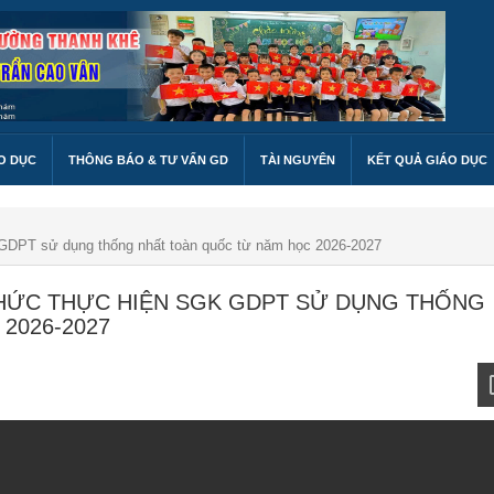
O DỤC
THÔNG BÁO & TƯ VẤN GD
TÀI NGUYÊN
KẾT QUẢ GIÁO DỤC
 GDPT sử dụng thống nhất toàn quốc từ năm học 2026-2027
CHỨC THỰC HIỆN SGK GDPT SỬ DỤNG THỐNG
2026-2027