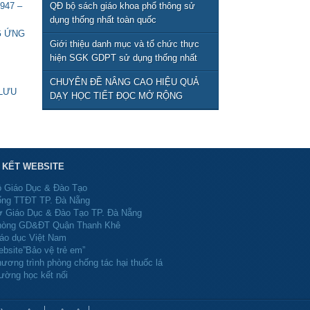
947 –
QĐ bộ sách giáo khoa phổ thông sử
dụng thống nhất toàn quốc
G ỨNG
Giới thiệu danh mục và tổ chức thực
hiện SGK GDPT sử dụng thống nhất
toàn quốc từ năm học 2026-2027
CHUYÊN ĐỀ NÂNG CAO HIỆU QUẢ
LƯU
DẠY HỌC TIẾT ĐỌC MỞ RỘNG
N KẾT WEBSITE
 Giáo Dục & Đào Tạo
ng TTĐT TP. Đà Nẵng
 Giáo Dục & Đào Tạo TP. Đà Nẵng
òng GD&ĐT Quận Thanh Khê
áo dục Việt Nam
bsite”Bảo vệ trẻ em”
ương trình phòng chống tác hại thuốc lá
ường học kết nối